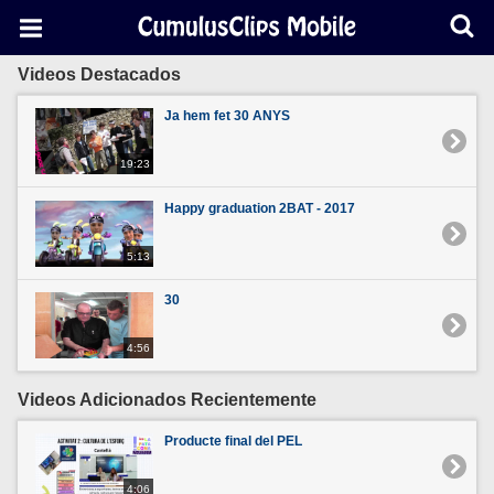
Videos Destacados
Ja hem fet 30 ANYS
19:23
Happy graduation 2BAT - 2017
5:13
30
4:56
Videos Adicionados Recientemente
Producte final del PEL
4:06