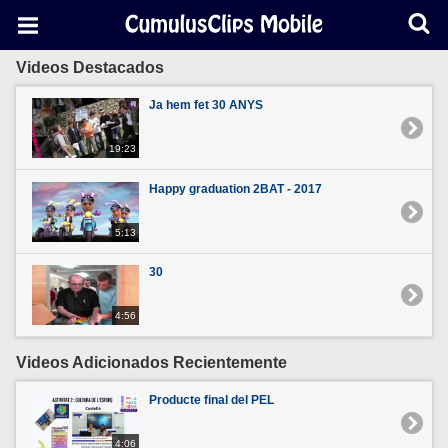
Videos Destacados
Ja hem fet 30 ANYS
19:23
Happy graduation 2BAT - 2017
5:13
30
4:56
Videos Adicionados Recientemente
Producte final del PEL
4:06