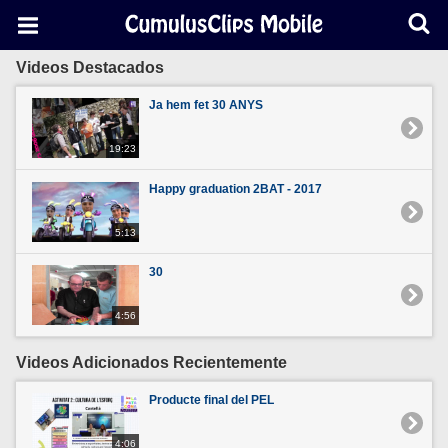
Videos Destacados
Ja hem fet 30 ANYS
19:23
Happy graduation 2BAT - 2017
5:13
30
4:56
Videos Adicionados Recientemente
Producte final del PEL
4:06