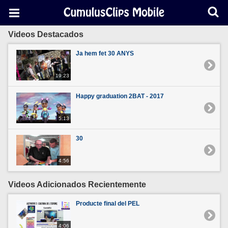
Videos Destacados
Ja hem fet 30 ANYS
19:23
Happy graduation 2BAT - 2017
5:13
30
4:56
Videos Adicionados Recientemente
Producte final del PEL
4:06