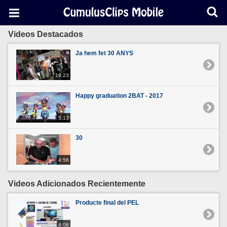
Videos Destacados
Ja hem fet 30 ANYS
19:23
Happy graduation 2BAT - 2017
5:13
30
4:56
Videos Adicionados Recientemente
Producte final del PEL
4:06